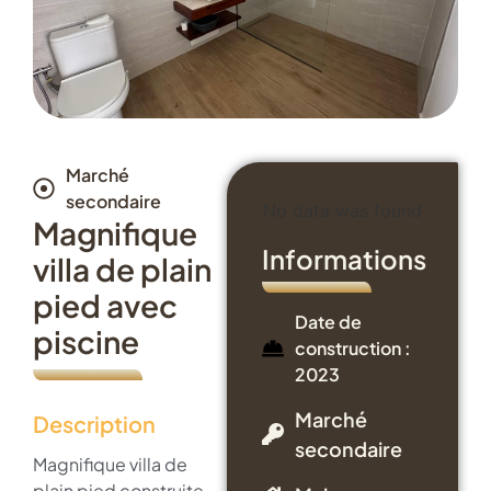
Marché
secondaire
No data was found
Magnifique
Informations
villa de plain
pied avec
Date de
piscine
construction :
2023
Marché
Description
secondaire
Magnifique villa de
plain pied construite