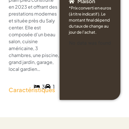
Maison
en 2023 et offrant des
*Prix converti en euros
prestations modernes
(à titre indicatif). Le
montant final dépend
et située près du Saly
du taux de change au
center. Elle est
jour de l’achat.
composée d’un beau
salon, cuisine
No data was found
américaine, 3
chambres, une piscine,
grand jardin, garage,
local gardien…
3
1
Caractéristiques